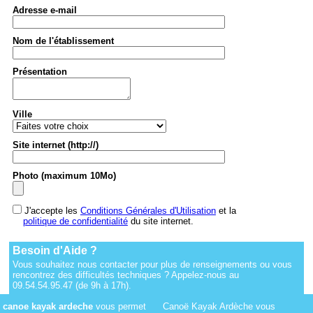
Adresse e-mail
Nom de l'établissement
Présentation
Ville
Site internet (http://)
Photo (maximum 10Mo)
J'accepte les
Conditions Générales d'Utilisation
et la
politique de confidentialité
du site internet.
Besoin d'Aide ?
Vous souhaitez nous contacter pour plus de renseignements ou vous
rencontrez des difficultés techniques ? Appelez-nous au
09.54.54.95.47 (de 9h à 17h).
canoe kayak ardeche
vous permet
Canoë Kayak Ardèche vous