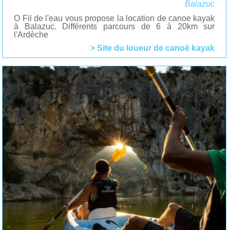
Balazuc
O Fil de l'eau vous propose la location de canoe kayak
à Balazuc. Différents parcours de 6 à 20km sur
l'Ardèche
> Site du loueur de canoë kayak