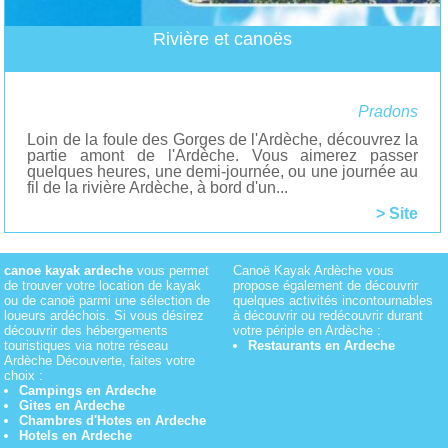
Rivière et canoës
Pradons
Loin de la foule des Gorges de l'Ardèche, découvrez la
partie amont de l'Ardèche. Vous aimerez passer
quelques heures, une demi-journée, ou une journée au
fil de la rivière Ardèche, à bord d'un...
> Site
canoe kayak ardeche
vous permet
Canoë Kayak Ardèche vous
de trouver votre location de kayak
propose également de découvrir
ou de canoë parmi une sélection de
quelques activités incontournables
loueurs ardéchois. Si vous désirez
à découvrir ou redécouvrir durant
découvrir des hébergements
votre périple en Ardèche :
touristiques via notre réseau
Restaurants en Ardeche
Ardèche Découverte, faites votre
choix :
Campings en Ardeche
Gites en Ardeche
Chambres d'Hotes en Ardeche
Hotels en Ardeche